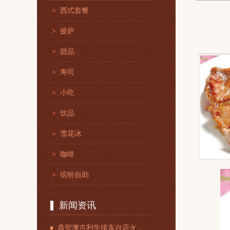
西式套餐
披萨
甜品
寿司
小吃
饮品
雪花冰
咖啡
缤纷自助
新闻资讯
恭贺澳吉利牛排东台店火...