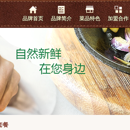
品牌首页
品牌简介
菜品特色
加盟合作
西式套餐
披萨
甜品
寿司
小吃
饮品
雪花冰
咖啡
缤纷自助
套餐