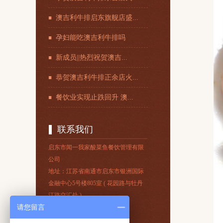
澳吉利牛排启东旗舰店盛...
孕妇能吃澳吉利牛排吗
新成员||热烈祝贺澳吉...
恭贺澳吉利牛排正余店火...
餐饮业实现止跌回升 澳...
联系我们
启东市闻一我家酸菜鱼餐饮管理有限
公司
地址：江苏省南通市启东市银洲国际
金融中心5号楼805室 ( 花园路与牡丹
江路交汇处 )
请您留言
0513-83303717
客服电话：
15862857225
联系电话：